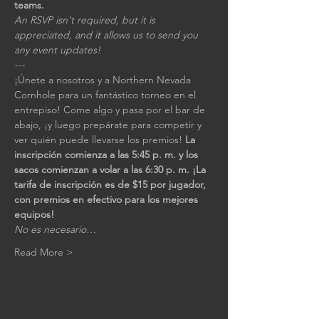
teams.
An RSVP isn't required, but it is 
appreciated, and it allows us to send you 
any event updates!
---
¡Únete a nosotros y a Northern Nevada 
Cornhole para un fantástico torneo en el 
entrepiso! Come algo y pasa por el bar de 
abajo, ¡y luego prepárate para competir y 
ver quién puede llevarse los premios! 
La 
inscripción comienza a las 5:45 p. m. y los 
sacos comienzan a volar a las 6:30 p. m. ¡La 
tarifa de inscripción es de $15 por jugador, 
con premios en efectivo para los mejores 
equipos!
No es necesario…
Read More >