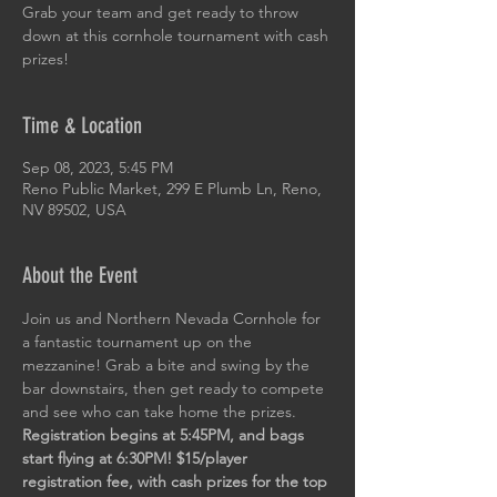
Grab your team and get ready to throw
down at this cornhole tournament with cash
prizes!
Time & Location
Sep 08, 2023, 5:45 PM
Reno Public Market, 299 E Plumb Ln, Reno,
NV 89502, USA
About the Event
Join us and Northern Nevada Cornhole for 
a fantastic tournament up on the 
mezzanine! Grab a bite and swing by the 
bar downstairs, then get ready to compete 
and see who can take home the prizes. 
Registration begins at 5:45PM, and bags 
start flying at 6:30PM! $15/player 
registration fee, with cash prizes for the top 