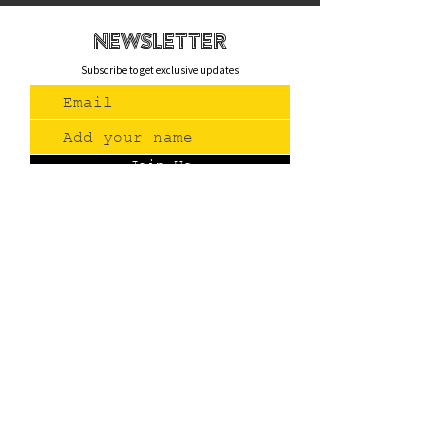
newsletteR
Subscribe to get exclusive updates
Join Us
Contact
(775) 993-3220
299 E Plumb Lane, Reno NV