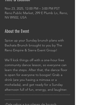
Nov 23, 2025, 12:00 PM – 3:00 PM PST
Reno Public Market, 299 E Plumb Ln, Reno,
NV 89502, USA
About the Event
Spice up your Sunday brunch plans with 
Bachata Brunch brought to you by The 
Reno Empire & Sierra Event Group!
We'll kick things off with a one-hour free 
community dance lesson, so everyone can 
learn the steps. After that, the dance floor 
is open for everyone to boogie! Grab a 
drink (are you having a mimosa or a 
michelada), and get ready for a Sunday 
afternoon full of fun, energy, and laughter.
--------------------------------------------------------
--------------
¡Dale sabor a tus planes de brunch 