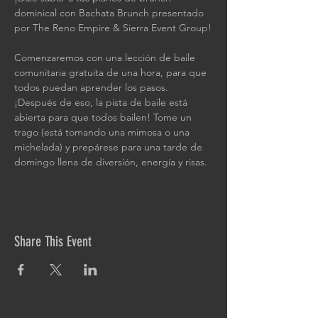
dominical con Bachata Brunch presentado 
por The Reno Empire & Sierra Event Group!
Comenzaremos con una lección de baile 
comunitaria gratuita de una hora, para que 
todos puedan aprender los pasos. 
¡Después de eso, la pista de baile está 
abierta para que todos bailen! Tome un 
trago (está tomando una mimosa o una 
michelada) y prepárese para una tarde de 
domingo llena de diversión, energía y risas.
Share This Event